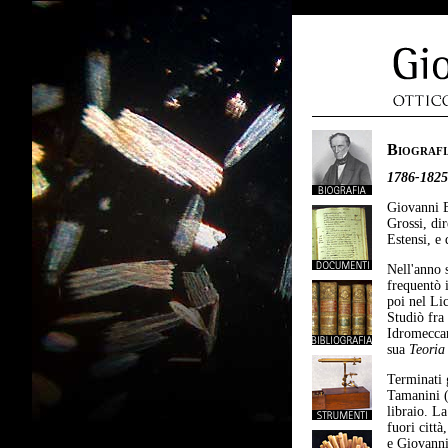
Biografi
1786-1825
Giovanni B
Grossi, dir
Estensi, e
Nell'anno s
frequentò 
poi nel Li
Studiò fra
Idromeccan
sua
Teoria
Terminati 
Tamanini (
libraio. L
fuori città
e Giovanni