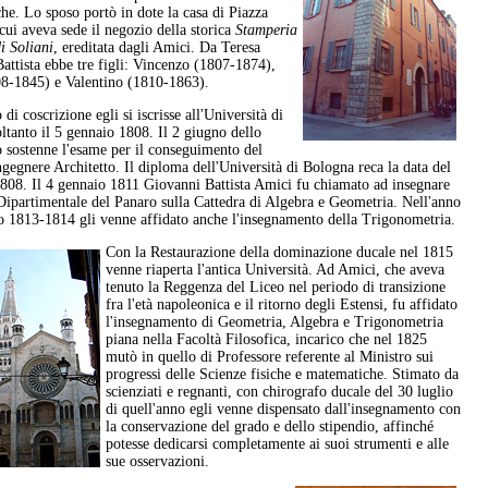
he. Lo sposo portò in dote la casa di Piazza
cui aveva sede il negozio della storica
Stamperia
i Soliani
, ereditata dagli Amici. Da Teresa
attista ebbe tre figli: Vincenzo (1807-1874),
8-1845) e Valentino (1810-1863).
di coscrizione egli si iscrisse all'Università di
ltanto il 5 gennaio 1808. Il 2 giugno dello
o sostenne l'esame per il conseguimento del
ngegnere Architetto. Il diploma dell'Università di Bologna reca la data del
808. Il 4 gennaio 1811 Giovanni Battista Amici fu chiamato ad insegnare
Dipartimentale del Panaro sulla Cattedra di Algebra e Geometria. Nell'anno
 1813-1814 gli venne affidato anche l'insegnamento della Trigonometria.
Con la Restaurazione della dominazione ducale nel 1815
venne riaperta l'antica Università. Ad Amici, che aveva
tenuto la Reggenza del Liceo nel periodo di transizione
fra l'età napoleonica e il ritorno degli Estensi, fu affidato
l'insegnamento di Geometria, Algebra e Trigonometria
piana nella Facoltà Filosofica, incarico che nel 1825
mutò in quello di Professore referente al Ministro sui
progressi delle Scienze fisiche e matematiche. Stimato da
scienziati e regnanti, con chirografo ducale del 30 luglio
di quell'anno egli venne dispensato dall'insegnamento con
la conservazione del grado e dello stipendio, affinché
potesse dedicarsi completamente ai suoi strumenti e alle
sue osservazioni.