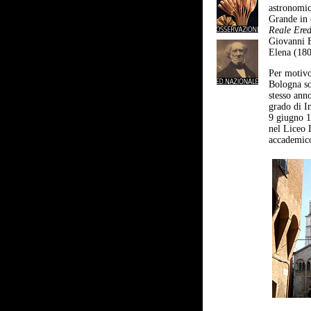
astronomic
Grande in 
Reale Ered
Giovanni B
Elena (180
Per motivo 
Bologna so
stesso ann
grado di I
9 giugno 1
nel Liceo 
accademico