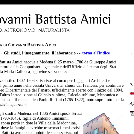
a di Giovanni Battista Amici
 -
Gli studi, l'insegnamento, il laboratorio -
torna all'indice
attista Amici nacque a Modena il 25 marzo 1786 da Giuseppe Amici
ettore della Computisteria generale e dell'Uffizio del censo degli Stati
 da Maria Dallocca, «giovine senza dote».
colastico 1802-1803 si iscrisse al corso per Ingegneri Architetti e
il primo anno nella cessata Università, chiusa dai Francesi, per continuare
ceo Dipartimentale del Panaro, ufficialmente aperto con l'inizio del 1804.
 l'altro Introduzione al Calcolo sublime, Calcolo sublime, Meccanica e
ica con il matematico Paolo Ruffini (1765-1822), noto soprattutto per la
Ap
 delle equazioni
.
gli studi a Modena, nel 1806 Amici sposò Teresa
1790-1843), figlia di Antonio Tamanini,
a sposa portò in dote la Villa della Madonnina,
, dove la famiglia avrebbe trascorso i mesi estivi
 Battista avrebbe compiuto le sue osservazioni