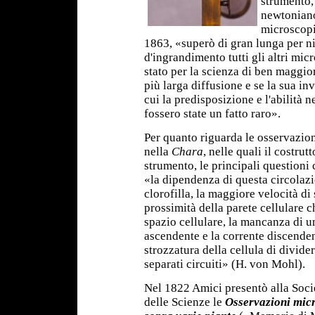
strumento,
newtoniano
microscopi
1863, «superò di gran lunga per n
d'ingrandimento tutti gli altri micr
stato per la scienza di ben maggior
più larga diffusione e se la sua in
cui la predisposizione e l'abilità
fossero state un fatto raro».
Per quanto riguarda le osservazion
nella
Chara
, nelle quali il costrut
strumento, le principali questioni 
«la dipendenza di questa circolazio
clorofilla, la maggiore velocità di
prossimità della parete cellulare 
spazio cellulare, la mancanza di un
ascendente e la corrente discendent
strozzatura della cellula di divide
separati circuiti» (H. von Mohl).
Nel 1822 Amici presentò alla Socie
delle Scienze le
Osservazioni mic