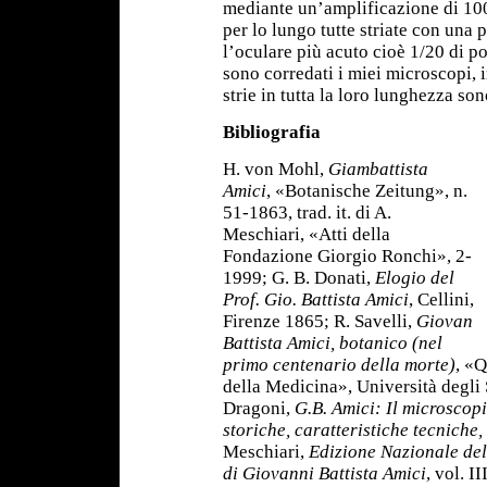
mediante un’amplificazione di 100
per lo lungo tutte striate con una 
l’oculare più acuto cioè 1/20 di p
sono corredati i miei microscopi, i
strie in tutta la loro lunghezza so
Bibliografia
H. von Mohl,
Giambattista
Amici
, «Botanische Zeitung», n.
51-1863, trad. it. di A.
Meschiari, «Atti della
Fondazione Giorgio Ronchi», 2-
1999; G. B. Donati,
Elogio del
Prof. Gio. Battista Amici
, Cellini,
Firenze 1865; R. Savelli,
Giovan
Battista Amici, botanico (nel
primo centenario della morte)
, «Q
della Medicina», Università degli 
Dragoni,
G.B. Amici: Il microscopi
storiche, caratteristiche tecniche,
Meschiari,
Edizione Nazionale del
di Giovanni Battista Amici
, vol. II