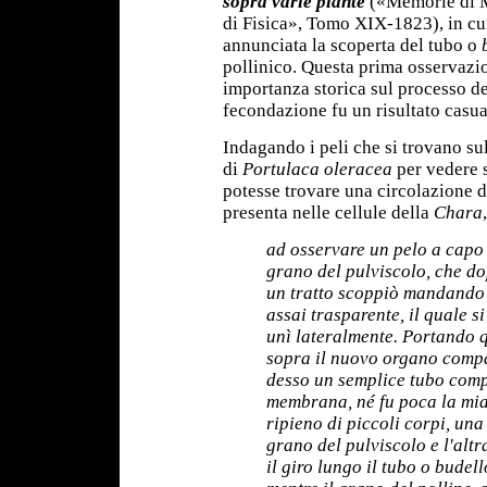
sopra varie piante
(«Memorie di 
di Fisica», Tomo XIX-1823), in cu
annunciata la scoperta del tubo o
pollinico. Questa prima osservazi
importanza storica sul processo de
fecondazione fu un risultato casua
Indagando i peli che si trovano su
di
Portulaca oleracea
per vedere s
potesse trovare una circolazione 
presenta nelle cellule della
Chara
ad osservare un pelo a capo 
grano del pulviscolo, che d
un tratto scoppiò mandando 
assai trasparente, il quale si 
unì lateralmente. Portando q
sopra il nuovo organo compa
desso un semplice tubo comp
membrana, né fu poca la mia
ripieno di piccoli corpi, una
grano del pulviscolo e l'altr
il giro lungo il tubo o bude