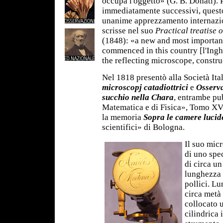
occupa l'oggetto» (G. B. Donati). 
immediatamente successivi, quest
unanime apprezzamento internazio
scrisse nel suo
Practical treatise 
(1848): «a new and most importan
commenced in this country [l'Ingh
the reflecting microscope, constr
Nel 1818 presentò alla Società It
microscopj catadiottrici
e
Osserva
succhio nella Chara
, entrambe pu
Matematica e di Fisica», Tomo XVI
la memoria
Sopra le camere luci
scientifici» di Bologna.
Il suo mic
di uno spec
di circa un
lunghezza 
pollici. Lu
circa metà 
collocato 
cilindrica 