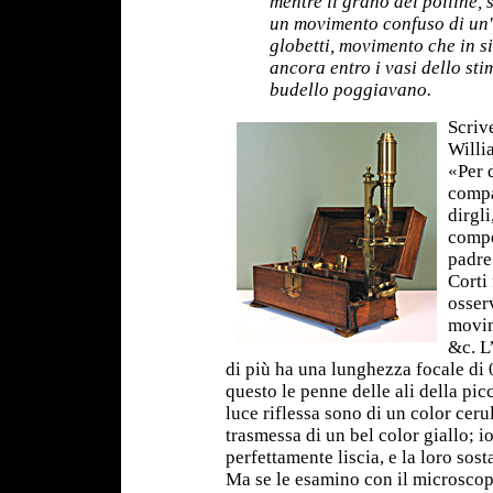
mentre il grano del polline, s
un movimento confuso di un'
globetti, movimento che in s
ancora entro i vasi dello stim
budello poggiavano.
Scriv
Willi
«Per 
compa
dirgl
compo
padre
Corti
osser
movim
&c. L
di più ha una lunghezza focale di 
questo le penne delle ali della pic
luce riflessa sono di un color cer
trasmessa di un bel color giallo; i
perfettamente liscia, e la loro sos
Ma se le esamino con il microscop