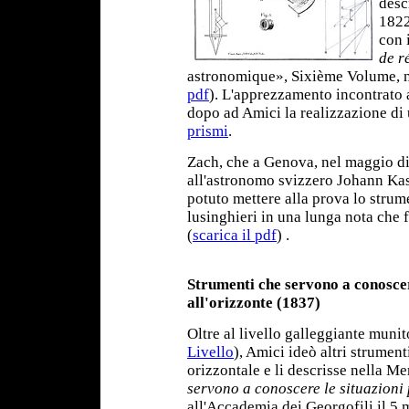
desc
1822
con 
de r
astronomique», Sixième Volume, n
pdf
). L'apprezzamento incontrato
dopo ad Amici la realizzazione di
prismi
.
Zach, che a Genova, nel maggio di
all'astronomo svizzero Johann Ka
potuto mettere alla prova lo strum
lusinghieri in una lunga nota che 
(
scarica il pdf
) .
Strumenti che servono a conoscer
all'orizzonte (1837)
Oltre al livello galleggiante muni
Livello
), Amici ideò altri strument
orizzontale e li descrisse nella 
servono a conoscere le situazioni 
all'Accademia dei Georgofili il 5 