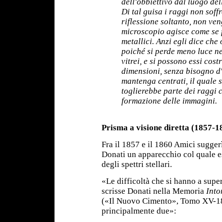
dell'obbiettivo dal luogo de
Di tal guisa i raggi non sof
riflessione soltanto, non ve
microscopio agisce come se f
metallici. Anzi egli dice che
poiché si perde meno luce ne
vitrei, e si possono essi cos
dimensioni, senza bisogno d'
mantenga centrati, il quale 
toglierebbe parte dei raggi 
formazione delle immagini.
Prisma a visione diretta (1857-1
Fra il 1857 e il 1860 Amici sugger
Donati un apparecchio col quale es
degli spettri stellari.
«Le difficoltà che si hanno a super
scrisse Donati nella Memoria
Into
(«Il Nuovo Cimento», Tomo XV-18
principalmente due»: