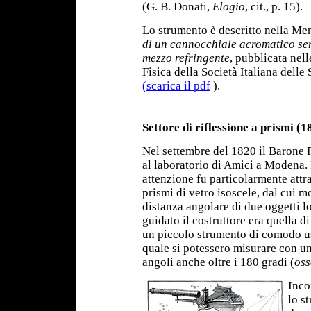
(G. B. Donati,
Elogio
, cit., p. 15).
Lo strumento è descritto nella M
di un cannocchiale acromatico sen
mezzo refringente
, pubblicata nel
Fisica della Società Italiana dell
(scarica il pdf
).
Settore di riflessione a prismi (1
Nel settembre del 1820 il Barone 
al laboratorio di Amici a Modena. F
attenzione fu particolarmente att
prismi di vetro isoscele, dal cui 
distanza angolare di due oggetti l
guidato il costruttore era quella di
un piccolo strumento di comodo uso
quale si potessero misurare con un
angoli anche oltre i 180 gradi (
oss
Inco
lo s