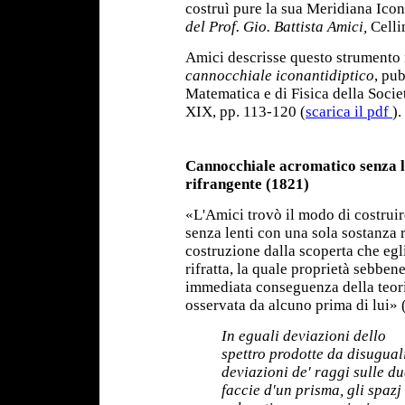
costruì pure la sua Meridiana Icon
del Prof. Gio. Battista Amici,
Cellin
Amici descrisse questo strumento
cannocchiale iconantidiptico
, pu
Matematica e di Fisica della Socie
XIX, pp. 113-120 (
scarica il pdf
).
Cannocchiale acromatico senza l
rifrangente (1821)
«L'Amici trovò il modo di costrui
senza lenti con una sola sostanza 
costruzione dalla scoperta che egli
rifratta, la quale proprietà sebben
immediata conseguenza della teoria
osservata da alcuno prima di lui» 
In eguali deviazioni dello
spettro prodotte da disugual
deviazioni de' raggi sulle du
faccie d'un prisma, gli spazj