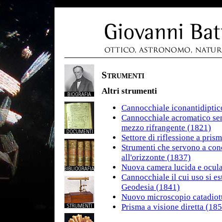
Strumenti
Altri strumenti
Cannocchiale iconantidiptic
Cannocchiale acromatico sen
mezzo rifrangente (1821)
Settore di riflessione a pris
Strumenti che servono a cono
all'orizzonte (1837)
Nuova camera lucida e ocula
Cannocchiale il cui uso si est
Geodesia (1841)
Nuovo microscopio catadiot
Prisma a visione diretta (18