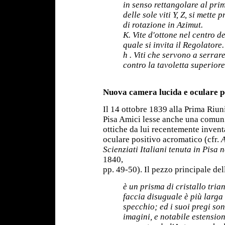
in senso rettangolare al pri
delle sole viti Y, Z, si mette
di rotazione in Azimut.
K. Vite d'ottone nel centro d
quale si invita il Regolatore.
h
. Viti che servono a serra
contro la tavoletta superiore
Nuova camera lucida e oculare p
Il 14 ottobre 1839 alla Prima Riuni
Pisa Amici lesse anche una comun
ottiche da lui recentemente inven
oculare positivo acromatico (cfr.
A
Scienziati Italiani tenuta in Pisa 
1840,
pp. 49-50). Il pezzo principale de
è un prisma di cristallo tria
faccia disuguale è più larga
specchio; ed i suoi pregi so
imagini, e notabile estensio