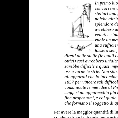
In primo luo
concorrere a
stellari una
poiché altri
splendore de
avrebbero a
veduti e stu
vuole un mez
una sufficie
fossero semp
diretti delle stelle (le qual
ottici) essi avrebbero un'alt
sarebbe difficile e quasi imp
osservarne le strie. Non starò
gli apparati che io incominc
1857 per vincere tali diffic
comunicate le mie idee al Pro
suggerì un apparecchio più d
fine propostomi, e col quale
che formano il soggetto di 
Per avere la maggior quantità di l
condensatrice la grande lente usto