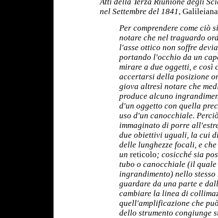
Atti della Terza Riunione degli Sci
nel Settembre del 1841
, Galileian
Per comprendere come ciò si 
notare che nel traguardo ord
l'asse ottico non soffre devi
portando l'occhio da un capo 
mirare a due oggetti, e così 
accertarsi della posizione o
giova altresì notare che med
produce alcuno ingrandiment
d'un oggetto con quella prec
uso d'un canocchiale. Perciò
immaginato di porre all'estr
due obiettivi uguali, la cui
delle lunghezze focali, e c
un
reticolo
; cosicché sia pos
tubo o canocchiale (il qual
ingrandimento) nello stesso 
guardare da una parte e dall
cambiare la linea di collima
quell'amplificazione che può
dello strumento congiunge s