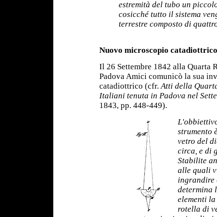
estremità del tubo un picco
cosicché tutto il sistema ve
terrestre composto di quattro
Nuovo microscopio catadiottrico
Il 26 Settembre 1842 alla Quarta Ri
Padova Amici comunicò la sua in
catadiottrico (cfr.
Atti della Quart
Italiani
tenuta in Padova nel Sett
1843, pp. 448-449).
L'obbiettiv
strumento è
vetro del d
circa, e di
Stabilite a
alle quali 
ingrandire 
determina l
elementi la
rotella di 