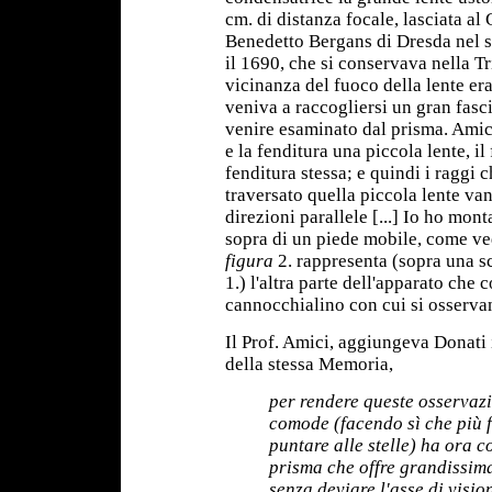
cm. di distanza focale, lasciata 
Benedetto Bergans di Dresda nel 
il 1690, che si conservava nella T
vicinanza del fuoco della lente era
veniva a raccogliersi un gran fas
venire esaminato dal prisma. Amic
e la fenditura una piccola lente, i
fenditura stessa; e quindi i raggi
traversato quella piccola lente van
direzioni parallele [...] Io ho mon
sopra di un piede mobile, come ve
figura
2. rappresenta (sopra una s
1.) l'altra parte dell'apparato che c
cannocchialino con cui si osservan
Il Prof. Amici, aggiungeva Donati 
della stessa Memoria,
per rendere queste osservazi
comode (facendo sì che più fa
puntare alle stelle) ha ora c
prisma che offre grandissim
senza deviare l'asse di visio