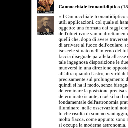
Cannocchiale iconantidiptico (1
«Il Cannocchiale Iconantidiptico 
utili applicazioni, col quale si h
oggetto; una formata dai raggi ch
dell'obiettivo e vanno direttamente
quelli che, dopo di avere traversato
di arrivare al fuoco dell'oculare, s
isoscele situato nell'interno del t
faccia diseguale parallela all'asse
tale ingegnosa disposizione le du
muoversi in una direzione opposta
all'altra quando l'astro, in virtù d
precisamente sul prolungamento de
quindi si ha il modo, senza bisogno
determinare la posizione precisa su
determinato istante; cioè si ha il 
fondamentale dell'astronomia prati
illuminare, nelle osservazioni not
lo che risulta di sommo vantaggio, 
molto fiacca, come appunto sono m
si occupa la moderna astronomia. S