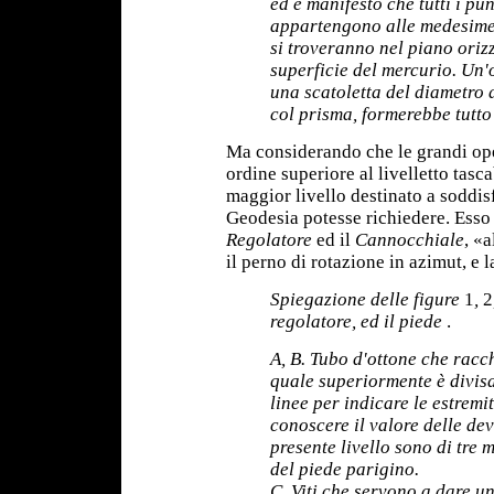
ed è manifesto che tutti i pu
appartengono alle medesime 
si troveranno nel piano oriz
superficie del mercurio. Un'
una scatoletta del diametro 
col prisma, formerebbe tutto
Ma considerando che le grandi op
ordine superiore al livelletto tasc
maggior livello destinato a soddisf
Geodesia potesse richiedere. Esso c
Regolatore
ed il
Cannocchiale
, «
il perno di rotazione in azimut, e l
Spiegazione delle figure
1
,
2
regolatore, ed il piede
.
A, B. Tubo d'ottone che racch
quale superiormente è divisa
linee per indicare le estremit
conoscere il valore delle dev
presente livello sono di tre 
del piede parigino.
C. Viti che servono a dare u