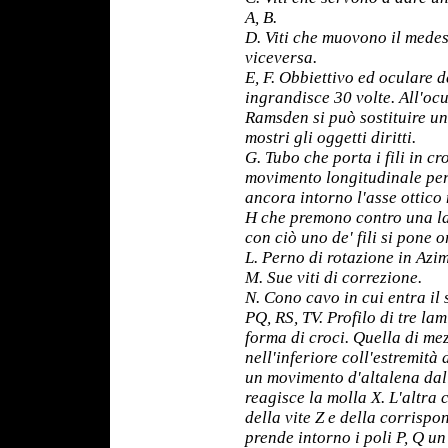
A, B.
D. Viti che muovono il medes
viceversa.
E, F. Obbiettivo ed oculare 
ingrandisce 30 volte. All'oc
Ramsden si può sostituire u
mostri gli oggetti diritti.
G. Tubo che porta i fili in cro
movimento longitudinale per 
ancora intorno l'asse ottico
H che premono contro una la
con ciò uno de' fili si pone o
L. Perno di rotazione in Azim
M. Sue viti di correzione.
N. Cono cavo in cui entra il 
PQ, RS, TV. Profilo di tre la
forma di croci. Quella di me
nell'inferiore coll'estremità
un movimento d'altalena dall
reagisce la molla X. L'altra 
della vite Z e della corrisp
prende intorno i poli P, Q u