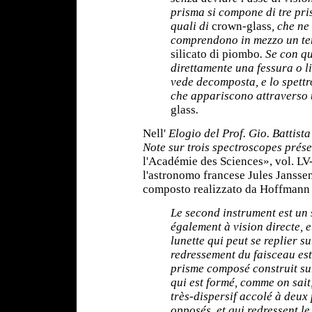
prisma si compone di tre pri
quali di
crown-glass
, che ne
comprendono in mezzo un te
silicato di piombo
. Se con q
direttamente una fessura o li
vede decomposta, e lo spettr
che appariscono attraverso 
glass
.
Nell'
Elogio del Prof. Gio. Battist
Note sur trois spectroscopes prés
l'Académie des Sciences», vol. LV
l'astronomo francese Jules Janssen 
composto realizzato da Hoffmann 
Le second instrument est un 
également à vision directe, e
lunette qui peut se replier s
redressement du faisceau es
prisme composé construit sur
qui est formé, comme on sait,
très-dispersif accolé à deu
opposés, et qui redressent le