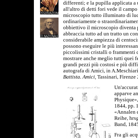
differenti; e la pupilla applicata a
all'altro di detti fori vede il campo
microscopio tutto illuminato di luc
ordinariamente o straordinariament
obbiettivo il microscopio diventa
abbraccia tutto ad un tratto un con
considerabile ampiezza di centoci
possono eseguire le più interessan
piccolissimi cristalli o frammenti 
mostrare anche meglio tutti quei 
grandi pezzi più costosi e più diff
autografa di Amici, in A.Meschiar
Battista. Amici,
Tassinari, Firenze
Un'accurat
apparve an
Physique»,
1844, pp. 
«Annalen d
Reihe, hrsg
Band, 1845
Fra gli acq