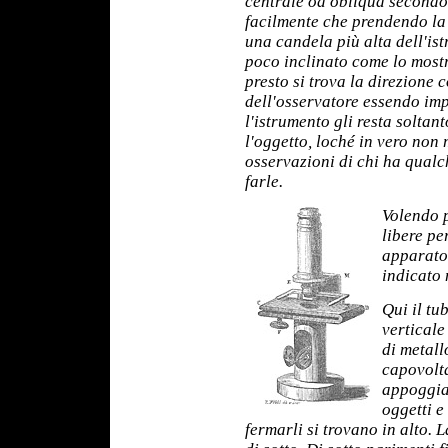
centrale od obliqua secondo 
facilmente che prendendo la 
una candela più alta dell'ist
poco inclinato come lo mostr
presto si trova la direzione
dell'osservatore essendo im
l'istrumento gli resta soltan
l'oggetto, loché in vero non 
osservazioni di chi ha qualc
farle.
Volendo 
libere pe
apparato
indicato n
Qui il tu
verticale
di metall
capovolta
appoggian
oggetti e
fermarli si trovano in alto. 