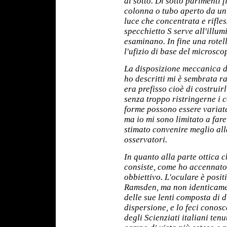
di sotto. Di sotto parimenti f
colonna o tubo aperto da un
luce che concentrata e rifle
specchietto S serve all'illum
esaminano. In fine una rotell
l'ufizio di base del microsco
La disposizione meccanica de
ho descritti mi è sembrata r
era prefisso cioè di costrui
senza troppo ristringerne i c
forme possono essere variat
ma io mi sono limitato a far
stimato convenire meglio all
osservatori.
In quanto alla parte ottica 
consiste, come ho accennato,
obbiettivo. L'oculare è posit
Ramsden, ma non identicamen
delle sue lenti composta di d
dispersione, e lo feci conos
degli Scienziati italiani ten