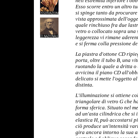
nell'estremità inferiore l'obb
Esso scorre entro un altro tu
si spinge tanto da procurare
vista approssimata dell'ogget
quale rinchiuso fra due lastr
vetro o collocato sopra una s
leggerezza vi rimane aderen
e si ferma colla pressione de
La piastra d'ottone CD ripie
porta, oltre il tubo B, una v
ruotando la quale a dritta o 
avvicina il piano CD all'obb
delicato si mette l'oggetto a
distinta.
L'illuminazione si ottiene c
triangolare di vetro G che ha
forma sferica. Situato nel m
ad un'asta cilindrica che si 
elastica H, può accostarsi p
ciò produce un'intensità var
gira ancora intorno la sua as