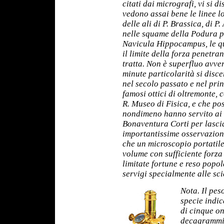
citati dai micrografi, vi si 
vedono assai bene le linee l
delle ali di P. Brassica, di P.
nelle squame della Podura pl
Navicula Hippocampus, le qu
il limite della forza penetran
tratta. Non è superfluo avve
minute particolarità si disce
nel secolo passato e nel prin
famosi ottici di oltremonte, 
R. Museo di Fisica, e che pos
nondimeno hanno servito ai 
Bonaventura Corti per lascia
importantissime osservazion
che un microscopio portatil
volume con sufficiente forza 
limitate fortune e reso popol
servigi specialmente alle sc
Nota. Il pes
specie indic
di cinque on
decagrammi c