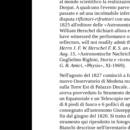
al mondo scientifico la realizzazio
Dorpat. A qualcuno l'evento parve c
passato e ad una incolmabile infer
disputa
riflettori-rifrattori
con una
1825 all'editore delle «Astronomi
William Herschel dichiarò allora
have witnessed the performance o
reflectors, will not readily admit th
Herrn J. F. W. Herschel F. R. S. a
Aug. 15
, «Astronomische Nachrich
Guglielmo Righini,
Storia e vicen
G. B. Amici
, «Physis», XI-1969).
Nell'agosto del 1827 cominciò a f
nuovo Osservatorio di Modena rea
sulla Torre Est di Palazzo Ducale.
aveva provveduto lo Strumento de
un Equatoriale e un Telescopio n
di 8 piedi di fuoco e 6 pollici di a
consegnato all'astronomo Giusepp
fin dal giugno del 1820. Si tratta d
strumento qui riprodotto in fotogr
Bianchi descrisse nell'inventario d