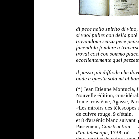
di pece nello spirito di vino,
si vuol pulire con della pot
trovandomi senza pece pensai
facendola fondere a traverso 
trovai così con sommo piacer
eccellentemente quei pezzett
il passo più difficile che do
onde a questa sola mi abban
(*) Jean Etienne Montucla,
H
Nouvelle édition, considéra
Tome troisième, Agasse, Pari
«Les miroirs des télescopes
de cuivre rouge, 9 d'étain,
et 8 d'arsénic blanc suivant
Passement,
Construction
d'un telescope
, 1738; où
deux parties de cuivre, une