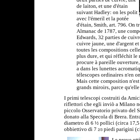
de laiton, et une d'étain
suivant Hadley: on les polit
avec l'émeril et la potée
d'étain, Smith, art. 796. On 
Almanac de 1787, une compos
Edwards, 32 parties de cuivr
cuivre jaune, une d'argent et
toutes les compositions celle
plus dure, et qui réfléchit le
procure à pareille ouverture,
a dans les lunettes acromatiq
télescopes ordinaires n'en on
Mais cette composition n'est
grands miroirs, parce qu'elle
I primi telescopi costruiti da Amici
riflettori che egli inviò a Milano n
piccolo Osservatorio privato del Se
donato alla Specola di Brera. Ent
diametro di 6 ½ pollici (circa 17,
obbiettivo di 7
piedi parigini (c
2/3
Le prove otti