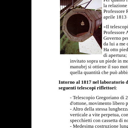
la relazione
Professore R
aprile 1813 
«Il telescop
Professore 
Governo per
da lui a me 
Ha otto pied
di apertura; 
invitato sopra un piede in 
manubrj si ottiene il suo mot
quella quantità che può abb
Intorno al 1817 nel laboratorio d
seguenti telescopi riflettori
:
- Telescopio Gregoriano di 2
d'ottone, movimento libero p
- Altro della stessa lunghez
verticale a vite perpetua, co
specchietti con cassetta di 
- Medesima costruzione lung