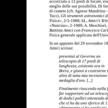
accorciato a 12 piedi di focale, e
meglio delle sue possibilità. Di fa
di comete (cfr. Agnese Mandrino -
Tucci,
Gli strumenti astronomici d
Fisica», 2/3-1988; Id.,
Amici's Tel
«Nuncius», 2-1989; A. Meschiari,
Battista Amici con Francesco Carl
Fisica generale applicata dell'Uni
In un appunto del 29 novembre 1
Amici scrisse:
presentai al Governo un
telescopio di 17 piedi di
lunghezza, esistente ora in
Brera, e giunsi a costruirne 
altro di tutta mia invenzione
medaglia d'oro.
[...]
Finalmente riuscendo nella 
far sopportare ad un telesco
di dodici pollici ottenendo d
che si ha da uno sferico di 1
ultimamente vi ho applicato