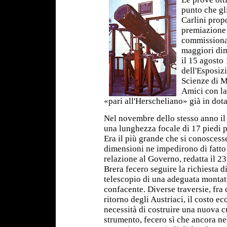
punto che gl
Carlini prop
premiazione 
commissionar
maggiori dim
il 15 agosto
dell'Esposizi
Scienze di M
Amici con la
«pari all'Herscheliano» già in dota
Nel novembre dello stesso anno il 
una lunghezza focale di 17 piedi pa
Era il più grande che si conoscesse
dimensioni ne impedirono di fatto 
relazione al Governo, redatta il 2
Brera fecero seguire la richiesta d
telescopio di una adeguata montat
confacente. Diverse traversie, fra c
ritorno degli Austriaci, il costo e
necessità di costruire una nuova c
strumento, fecero sì che ancora ne