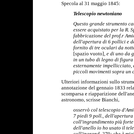
Specola al 31 maggio 1845:
Telescopio newtoniano
Questo grande strumento cat
essere acquistato per la R. S
fabbricazione del prof.r Ami
dell'apertura di 6 pollici e d
fornito di tre oculari da not
[spazio vuoto]
, e di uno da 
in un tubo di legno di figur
esternamente impellicciato, 
piccoli movimenti sopra un ca
Ulteriori informazioni sullo stru
annotazione del gennaio 1833 relat
scomparsa e riapparizione dell'ane
astronomo, scrisse Bianchi,
osservò col telescopio d'Ami
7 piedi 9 poll., dell'apertura 
coll'ingrandimento più forte
dell'anello io ho usato il te
coll'ingrand. 279; che è mig