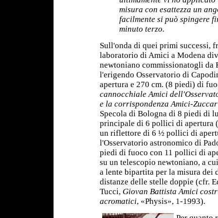
misura con esattezza un ango
facilmente si può spingere fi
minuto terzo.
Sull'onda di quei primi successi, f
laboratorio di Amici a Modena diver
newtoniano commissionatogli da 
l'erigendo Osservatorio di Capodi
apertura e 270 cm. (8 piedi) di fu
cannocchiale Amici dell'Osservat
e la corrispondenza Amici-Zuccar
Specola di Bologna di 8 piedi di 
principale di 6 pollici di apertura
un riflettore di 6 ½ pollici di aper
l'Osservatorio astronomico di Pad
piedi di fuoco con 11 pollici di a
su un telescopio newtoniano, a cu
a lente bipartita per la misura dei 
distanze delle stelle doppie (cfr.
Tucci,
Giovan Battista Amici costr
acromatici
, «Physis», 1-1993).
Per quanto r